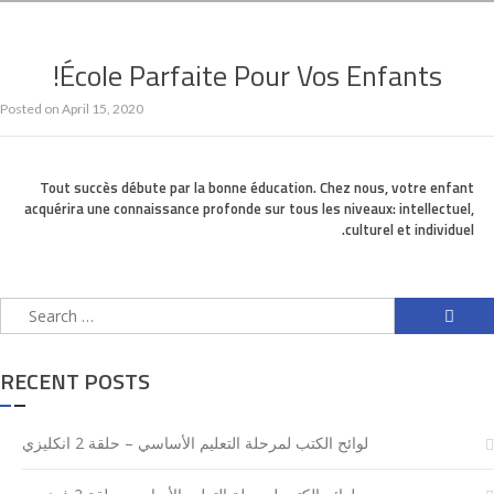
École Parfaite Pour Vos Enfants!
Posted on
April 15, 2020
Tout succès débute par la bonne éducation. Chez nous, votre enfant
acquérira une connaissance profonde sur tous les niveaux: intellectuel,
culturel et individuel.
Search
for:
RECENT POSTS
لوائح الكتب لمرحلة التعليم الأساسي – حلقة 2 انكليزي