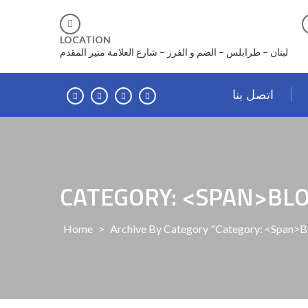
Skip
to
content
LOCATION
لبنان – طرابلس – الضم و الفرز – شارع العلامة منير المقدم
اتصل بنا
CATEGORY: <SPAN>BL
Home
>
Archive By Category "Category: <span>