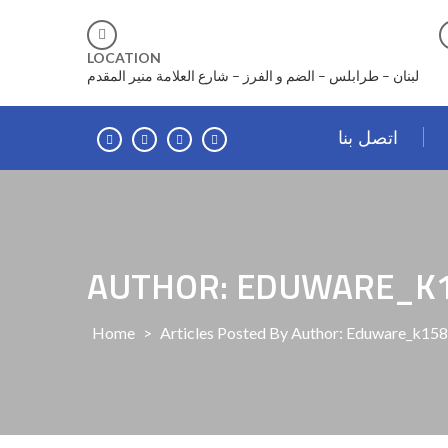
Skip
to
content
LOCATION
لبنان – طرابلس – الضم و الفرز – شارع العلامة منير المقدم
اتصل بنا
AUTHOR: EDUWARE_K
Home
>
Articles Posted By Author: Eduware_k15