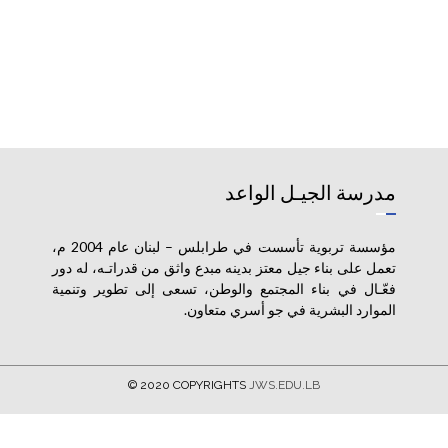
مدرسة الجيـل الواعد
مؤسسة تربوية تأسست في طرابلس – لبنان عام 2004 م،
تعمل على بناء جيل معتز بدينه مبدع واثق من قدراتـه، له دور
فعّـال في بناء المجتمع والوطن، تسعى إلى تطوير وتنمية
الموارد البشرية في جو أسري متعاون.
© 2020 COPYRIGHTS
JWS.EDU.LB