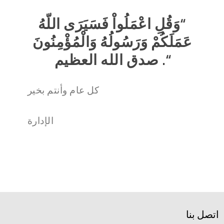
“وَقُلِ اعْمَلُواْ فَسَيَرَى اللّهُ
عَمَلَكُمْ وَرَسُولُهُ وَالْمُؤْمِنُونَ
“. صدق الله العظيم
كل عام وأنتم بخير
الإدارة
اتصل بنا