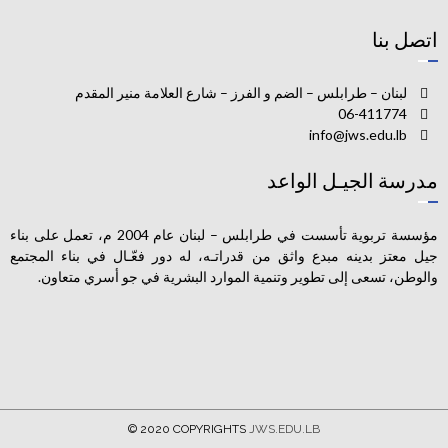
اتصل بنا
لبنان – طرابلس – الضم و الفرز – شارع العلامة منير المقدم
06-411774
info@jws.edu.lb
مدرسة الجيـل الواعد
مؤسسة تربوية تأسست في طرابلس – لبنان عام 2004 م، تعمل على بناء
جيل معتز بدينه مبدع واثق من قدراتـه، له دور فعّـال في بناء المجتمع
والوطن، تسعى إلى تطوير وتنمية الموارد البشرية في جو أسري متعاون.
© 2020 COPYRIGHTS
JWS.EDU.LB