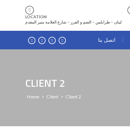
Skip
to
content
LOCATION
لبنان – طرابلس – الضم و الفرز – شارع العلامة منير المقدم
اتصل بنا
CLIENT 2
Home
>
Client
>
Client 2