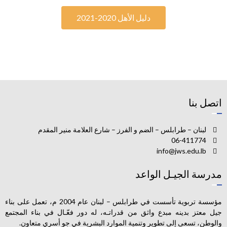
دليل الأهل 2020-2021
اتصل بنا
لبنان – طرابلس – الضم و الفرز – شارع العلامة منير المقدم
06-411774
info@jws.edu.lb
مدرسة الجيـل الواعد
مؤسسة تربوية تأسست في طرابلس – لبنان عام 2004 م، تعمل على بناء
جيل معتز بدينه مبدع واثق من قدراتـه، له دور فعّـال في بناء المجتمع
والوطن، تسعى إلى تطوير وتنمية الموارد البشرية في جو أسري متعاون.