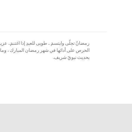
رمضانُ تجلّى وابتسمَ .. طوبى للعبدِ إذا اغتنمَ.. 
الحرص على أدائها في شهر رمضان المبارك ، وما أح
بحديث نبويّ شريف.