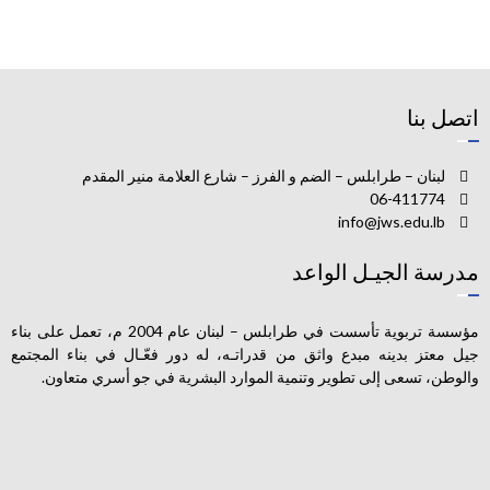
اتصل بنا
لبنان – طرابلس – الضم و الفرز – شارع العلامة منير المقدم
06-411774
info@jws.edu.lb
مدرسة الجيـل الواعد
مؤسسة تربوية تأسست في طرابلس – لبنان عام 2004 م، تعمل على بناء
جيل معتز بدينه مبدع واثق من قدراتـه، له دور فعّـال في بناء المجتمع
والوطن، تسعى إلى تطوير وتنمية الموارد البشرية في جو أسري متعاون.